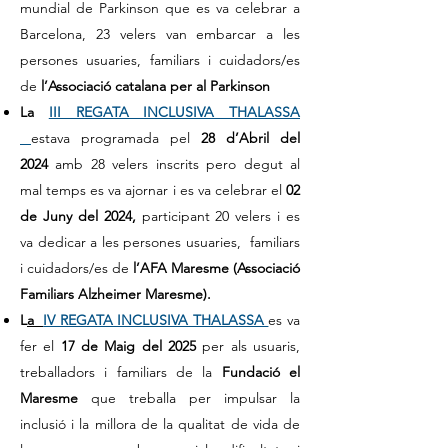
mundial de Parkinson que es va celebrar a
Barcelona, 23 velers van embarcar a les
persones usuaries, familiars i cuidadors/es
de
l’Associació catalana per al Parkinson
La
III REGATA INCLUSIVA THALASSA
estava programada pel
28 d’Abril del
2024
amb 28 velers inscrits pero degut al
mal temps es va ajornar i es va celebrar el
02
de Juny del 2024,
participant 20 velers i es
va dedicar a les persones usuaries, familiars
i cuidadors/es de
l’AFA Maresme (Associació
Familiars Alzheimer Maresme).
L
a
IV REGATA INCLUSIVA THALASSA
es va
fer el
17 de
Maig del 2025
per als usuaris,
treballadors i familiars de la
Fundació el
Maresme
que treballa per impulsar la
inclusió i la millora de la qualitat de vida de