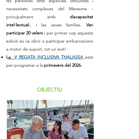
les persones amb especials dificultats i
necessitats complexes del Maresme -
principalment amb
discapacitat
intel·lectual-
, i les seves famílies.
Van
participar 20 velers
i per primer cop aquesta
edició es va obrir a participar embarcacions
a motor de suport, tot un èxit!
L
a
V REGATA INCLUSIVA THALASSA
está
per programar a la
primavera del 2026.
OBJECTIU