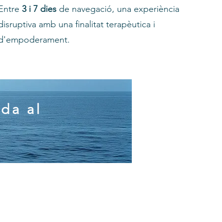
Entre
3 i 7 dies
de navegació, una experiència
disruptiva amb una finalitat terapèutica i
d'empoderament.
da al